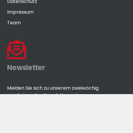
Datenschutz
Impressum
Team
Newsletter
Melden Sie sich zu unserem zweiwöchig
erscheinenden Newsletter an!
ANMELDEN
© Eisenwaren-Zeitung GmbH by
media-grafixx