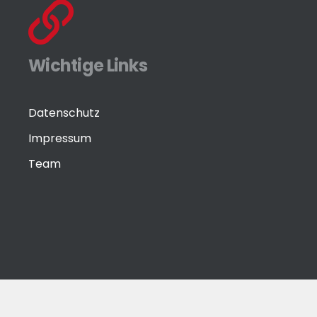
Wichtige Links
Datenschutz
Impressum
Team
© Eisenwaren-Zeitung GmbH by
media-grafixx