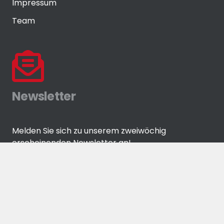
Impressum
Team
Newsletter
Melden Sie sich zu unserem zweiwöchig
erscheinenden Newsletter an!
ANMELDEN
© Eisenwaren-Zeitung GmbH by
media-grafixx