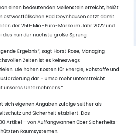
an einen bedeutenden Meilenstein erreicht, heißt
dem ostwestfälischen Bad Oeynhausen setzt damit
iten der 250-Mio.-Euro-Marke im Jahr 2022 und
i dies nun der nächste große Sprung.
sragende Ergebnis“, sagt Horst Rose, Managing
chsvollen Zeiten ist es keineswegs
zielen. Die hohen Kosten für Energie, Rohstoffe und
rausforderung dar – umso mehr unterstreicht
eit unseres Unternehmens.“
 sich eigenen Angaben zufolge seither als
tschutz und Sicherheit etabliert. Das
0 Artikel – von Auffangwannen über Sicherheits-
schützten Raumsystemen.