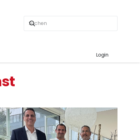
Login
st