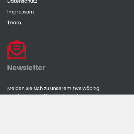
Datenschutz
Impressum
Team
Newsletter
Melden Sie sich zu unserem zweiwöchig
erscheinenden Newsletter an!
ANMELDEN
© Eisenwaren-Zeitung GmbH by
media-grafixx