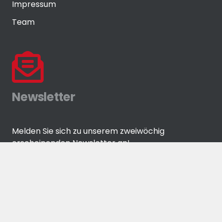
Impressum
Team
Newsletter
Melden Sie sich zu unserem zweiwöchig
erscheinenden Newsletter an!
ANMELDEN
© Eisenwaren-Zeitung GmbH by
media-grafixx