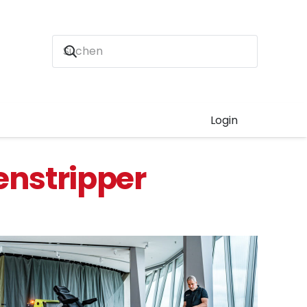
Login
enstripper