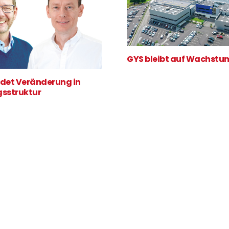
GYS bleibt auf Wachstu
det Veränderung in
sstruktur