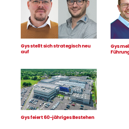
Gys stellt sich strategisch neu
Gys mel
auf
Führung
Gys feiert 60-jähriges Bestehen