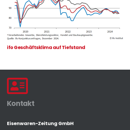
ifo Geschäftsklima auf Tiefstand
Kontakt
Eisenwaren-Zeitung GmbH